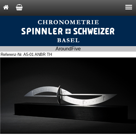
AroundFive
Referenz-Nr. A5-01 ANBR TH