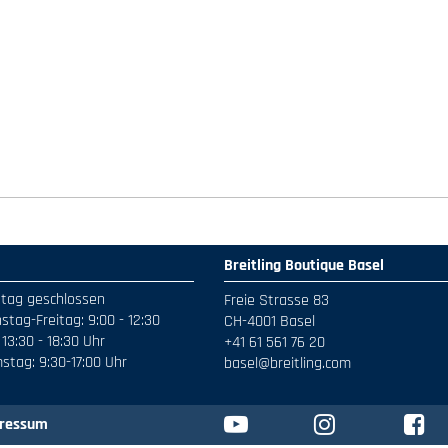
Breitling Boutique Basel
tag geschlossen
Freie Strasse 83
stag-Freitag: 9:00 - 12:30
CH-4001 Basel
13:30 - 18:30 Uhr
+41 61 561 76 20
stag: 9:30-17:00 Uhr
basel@breitling.com
ressum