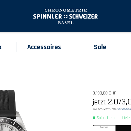
k
Accessoires
Sale
3.190,00 CHF
2.073,
jetzt
inkl. ges. MwSt. zzgl.
Versandkos
Sofort Lieferbar. Liefe
Menge