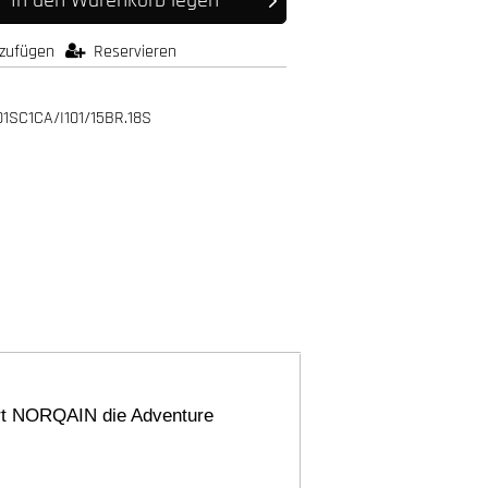
nzufügen
Reservieren
01SC1CA/I101/15BR.18S
iert NORQAIN die Adventure