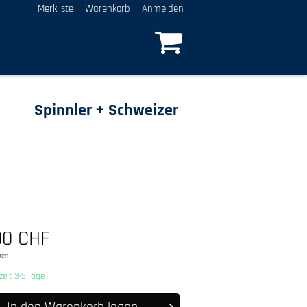
Merkliste
Warenkorb
Anmelden
Spinnler + Schweizer
00 CHF
ten
rzeit 3-5 Tage