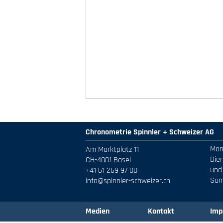
Chronometrie Spinnler + Schweizer AG
Mon
Am Marktplatz 11
Dien
CH-4001 Basel
und 
+41 61 269 97 00
Sam
info@spinnler-schweizer.ch
Medien
Kontakt
Imp