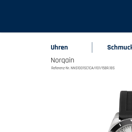
Uhren
Schmuc
Norqain
Referenz-Nr. NNS1001SC1CA/I101/15BR.18S